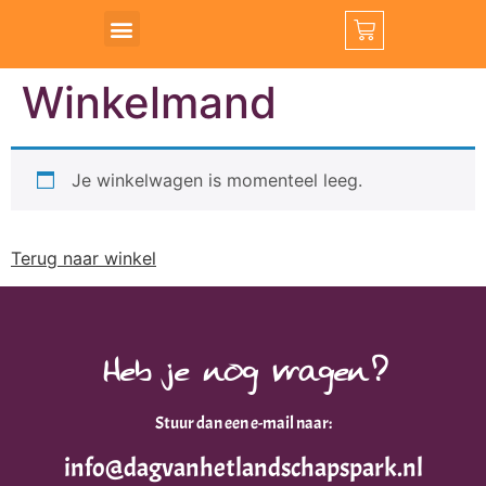
Exclusieve wandelingen
Landschapspark Borsele
Winkelmand
Je winkelwagen is momenteel leeg.
Terug naar winkel
Heb je nog vragen?
Stuur dan een e-mail naar:
info@dagvanhetlandschapspark.nl